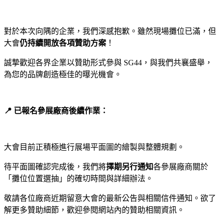
對於本次向隅的企業，我們深感抱歉。雖然現場攤位已滿，但
大會
仍持續開放各項贊助方案
！
誠摯歡迎各界企業以贊助形式參與 SG44，與我們共襄盛舉，
為您的品牌創造極佳的曝光機會。
📍 已報名參展廠商後續作業：
大會目前正積極進行展場平面圖的繪製與整體規劃。
待平面圖確認完成後，我們將
擇期另行通知
各參展廠商關於
「攤位位置選抽」的確切時間與詳細辦法。
敬請各位廠商近期留意大會的最新公告與相關信件通知。欲了
解更多贊助細節，歡迎參閱網站內的贊助相關資訊。