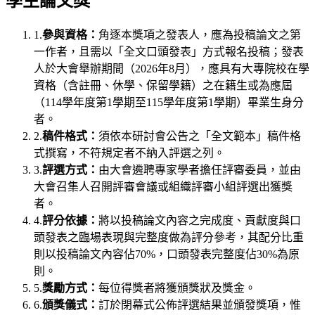
學生論文獎
1.
參與資格：
角逐本獎項之發表人，應為投稿論文之第
一作者，且需以「全文口頭發表」方式報名投稿；發表
人於大會舉辦期間（2026年8月），應具有大專院校在學
資格（含註冊、休學、保留學籍）之在籍生或為應屆
（114學年度第1學期至115學年度第1學期）畢業生身分
者。
2.
稿件格式：
須依本研討會公告之「全文範本」稿件格
式撰寫，不符規定者不納入評選之列。
3.
評選方式：
由大會遴聘專家學者擔任評審委員，並由
大會召集人召開評審會議或組織評審小組評選出獲獎
者。
4.
評分依據：
將以投稿論文內容之完成度、貢獻度與口
頭發表之臨場表現與完整度做為評分參考，其配分比重
則以投稿論文內容佔70%，口頭發表完整度佔30%為原
則。
5.
獎勵方式：
每位得獎者將獲頒獎狀及獎金。
6.
頒獎儀式：
訂於閉幕式公佈評選結果並頒發獎項，惟