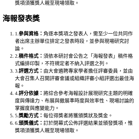
獎項須獲獎人親至現場領取。
海報發表獎
1.
參與資格：
角逐本獎項之發表人，需至少一位共同作
者出席主辦單位排定之發表時段，並參與現場研究討
論。
2.
稿件格式：
須依本研討會公告之「海報發表」稿件格
式編排印製，不符規定者不納入評選之列。
3.
評選方式：
由大會遴聘專家學者擔任評審委員，並由
大會召集人召開評審會議或組織評審小組評選出最佳海
報。
4.
評分依據：
將綜合參考海報設計展現研究主題的明確
度與傳達力、布展與撤展準時度與效率性、現場討論的
掌握度與應變能力。
5.
獎勵方式：
每位得獎者將獲頒獎狀及獎金。
6.
頒獎儀式：
訂於閉幕式公佈評選結果並頒發獎項，惟
獎項須獲獎人親至現場領取。